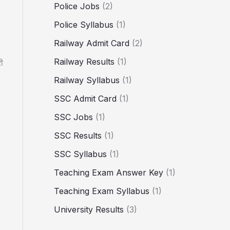
Police Jobs
(2)
Police Syllabus
(1)
Railway Admit Card
(2)
Railway Results
(1)
ी
Railway Syllabus
(1)
SSC Admit Card
(1)
SSC Jobs
(1)
SSC Results
(1)
SSC Syllabus
(1)
Teaching Exam Answer Key
(1)
Teaching Exam Syllabus
(1)
University Results
(3)