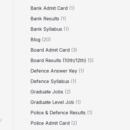
Bank Admit Card
(1)
Bank Results
(1)
Bank Syllabus
(1)
Blog
(20)
Board Admit Card
(3)
Board Results (10th/12th)
(5)
Defence Answer Key
(1)
Defence Syllabus
(1)
Graduate Jobs
(2)
Graduate Level Job
(1)
Police & Defence Results
(1)
ै।
Police Admit Card
(2)