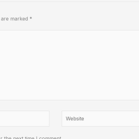
s are marked
*
Website
r the next time I comment.