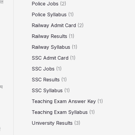
ित
Police Jobs
(2)
Police Syllabus
(1)
Railway Admit Card
(2)
Railway Results
(1)
Railway Syllabus
(1)
SSC Admit Card
(1)
SSC Jobs
(1)
SSC Results
(1)
्य
SSC Syllabus
(1)
Teaching Exam Answer Key
(1)
Teaching Exam Syllabus
(1)
University Results
(3)
ं