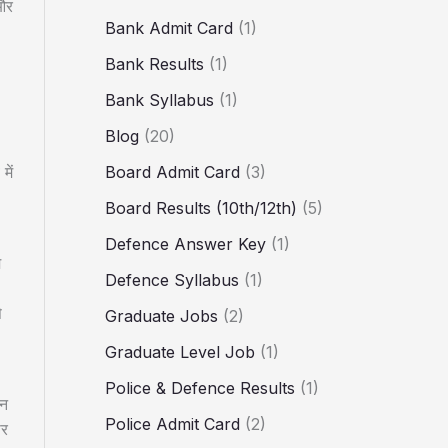
 और
Bank Admit Card
(1)
Bank Results
(1)
Bank Syllabus
(1)
Blog
(20)
Board Admit Card
(3)
में
Board Results (10th/12th)
(5)
Defence Answer Key
(1)
म
Defence Syllabus
(1)
े
Graduate Jobs
(2)
Graduate Level Job
(1)
Police & Defence Results
(1)
इन
Police Admit Card
(2)
ार